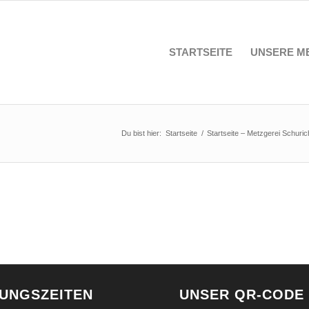
STARTSEITE
UNSERE M
Du bist hier:
Startseite
/
Startseite – Metzgerei Schuric
UNGSZEITEN
UNSER QR-CODE