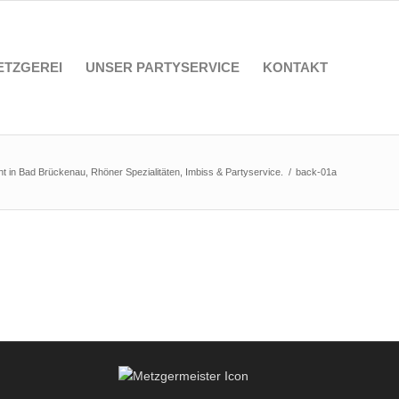
ETZGEREI
UNSER PARTYSERVICE
KONTAKT
ht in Bad Brückenau, Rhöner Spezialitäten, Imbiss & Partyservice.
/
back-01a