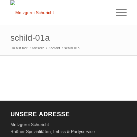
schild-01a
Du bist hier:
Startseite
/
Kontakt
/
schild-01a
UNSERE ADRESSE
Metzgerei Schuricht
Rhöner Spezialitäten, Imbiss & Partyservice